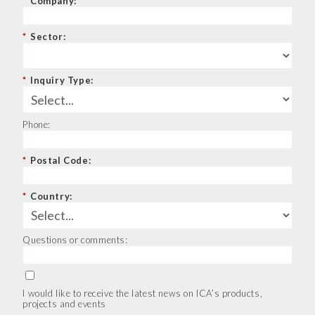
*
Company:
Clicca qui
per visualizzare l’Informativa Privacy.
*
Sector:
*
Inquiry Type:
Phone:
*
Postal Code:
*
Country:
Questions or comments:
I would like to receive the latest news on ICA’s products,
projects and events