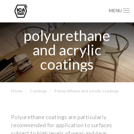
MENU
polyurethane
and acrylic
coatings
Home
Coatings
Polyurethane and acrylic coatings
Polyurethane coatings are particularly
recommended for application to surfaces
subject to high levels of wear-and-tear,