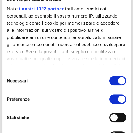
Noi e
i nostri 1022 partner
trattiamo i vostri dati
personali, ad esempio il vostro numero IP, utilizzando
tecnologie come i cookie per memorizzare e accedere
alle informazioni sul vostro dispositivo al fine di
pubblicare annunci e contenuti personalizzati, misurare
gli annunci e i contenuti, ricercare il pubblico e sviluppare
i servizi. Avete la possibilità di scegliere chi utilizza i
vostri dati e per quali scopi. Le vostre scelte in materia di
privacy sono applicabili solo su questa proprietà digitale
in cui avete effettuato le vostre scelte. È possibile
Selezione
modificare o revocare il proprio consenso in qualsiasi
Necessari
del
momento dalla Dichiarazione sui cookie o facendo clic
consenso
Iridea
sull'icona di attivazione della privacy.
Preferenze
Polyurethane
Con il tuo consenso, vorremmo anche:
raccogliere informazioni sulla tua posizione
Statistiche
geografica, con un'approssimazione di qualche
Polyurethane and acrylic
metro,