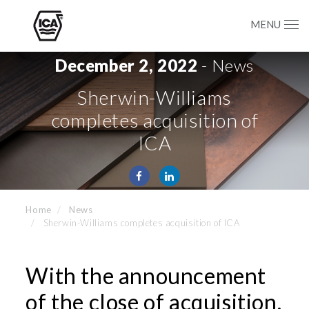
MENU
December 2, 2022
- News
Sherwin-Williams
completes acquisition of
ICA
Home
News
Sherwin-Williams completes acquisition of ICA
With the announcement
of the close of acquisition,