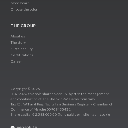
Mood board
Choose the color
THE GROUP
About us
The story
Sustainability
Certifications
Career
Copyright © 2026
ICA SpA with a sole shareholder - Subject to the management
and coordination of The Sherwin-Williams Company
Tax ID., VAT and Reg. No. Italian Business Register - Chamber of
Commerce of Marche 00909430431
Share capital € 2,583,000.00 (fully paid up)
sitemap
cookie
websolute