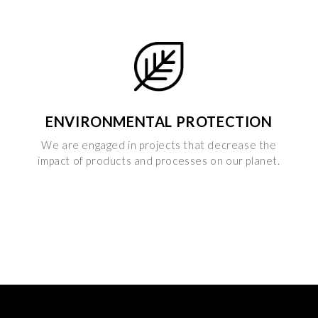
i dettagli
” puoi vedere nel dettaglio le finalità dei singoli
cookie e le terze parti che installano i cookie tramite il
presente sito. Puoi gestire in maniera del tutto autonoma i
cookie tramite la sezione "Cookie Policy - Impostazioni
Cookie", accettando o inibendo l'utilizzo delle diverse
tipologie di Cookie attive sul nostro sito.
ENVIRONMENTAL PROTECTION
Clicca qui
per visualizzare l’Informativa Privacy.
We are engaged in projects that decrease the
impact of products and processes on our planet.