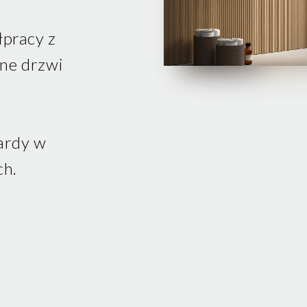
pracy z
ane drzwi
ardy w
ch.