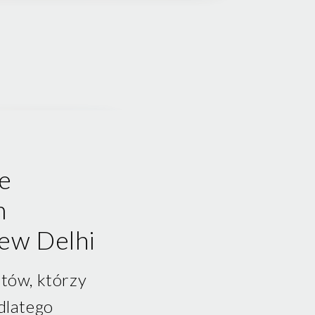
e
m
ew Delhi
ntów, którzy
dlatego