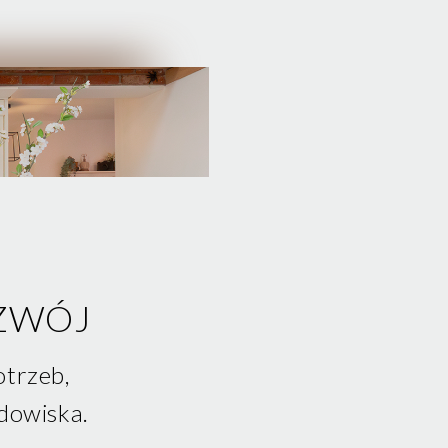
ZWÓJ
otrzeb,
dowiska.