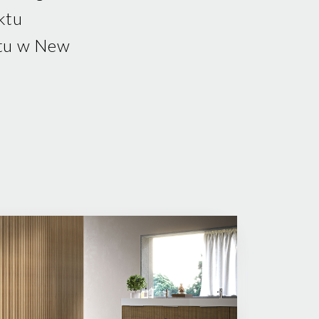
ktu
ntu w New