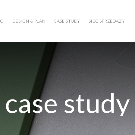
WO
DESIGN & PLAN
CASE STUDY
SIEĆ SPRZEDAŻY
case study