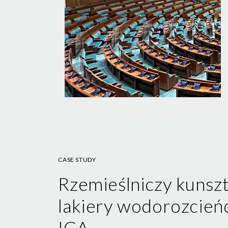
CASE STUDY
Rzemieślniczy kunszt 
lakiery wodorozcień
ICA