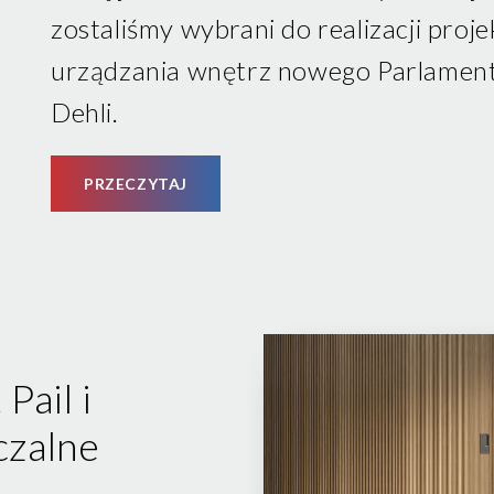
zostaliśmy wybrani do realizacji proje
urządzania wnętrz nowego Parlame
Dehli.
PRZECZYTAJ
Pail i
czalne