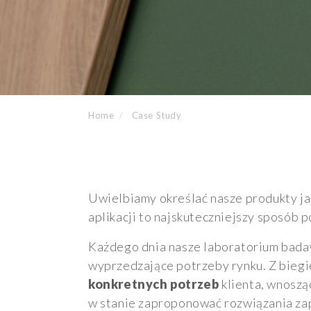
Home
Case Study
Uwielbiamy określać nasze produkty ja
aplikacji to najskuteczniejszy sposób
Każdego dnia nasze laboratorium ba
wyprzedzające potrzeby rynku. Z biegi
konkretnych potrzeb
klienta, wnoszą
w stanie zaproponować rozwiązania za