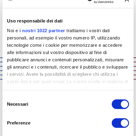
Uso responsabile dei dati
Noi e
i nostri 1022 partner
trattiamo i vostri dati
personali, ad esempio il vostro numero IP, utilizzando
tecnologie come i cookie per memorizzare e accedere
alle informazioni sul vostro dispositivo al fine di
pubblicare annunci e contenuti personalizzati, misurare
gli annunci e i contenuti, ricercare il pubblico e sviluppare
i servizi. Avete la possibilità di scegliere chi utilizza i
vostri dati e per quali scopi. Le vostre scelte in materia di
privacy sono applicabili solo su questa proprietà digitale
in cui avete effettuato le vostre scelte. È possibile
Selezione
modificare o revocare il proprio consenso in qualsiasi
Necessari
ICA:
solutions that matter
del
momento dalla Dichiarazione sui cookie o facendo clic
consenso
sull'icona di attivazione della privacy.
Preferenze
Wiemy co liczy się dla naszych klientów.
Znamy ich wyzwania, ich produkty oraz ich
Con il tuo consenso, vorremmo anche: