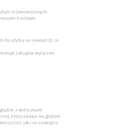
szukuje zrównoważonych
nowszymi trendami.
 do użytku na zewnątrz), co
dokonuje zakupów wyłącznie
glądzie z widocznymi
znej, który nadaje mu głęboki
mieszczeń, jak i na zewnątrz.