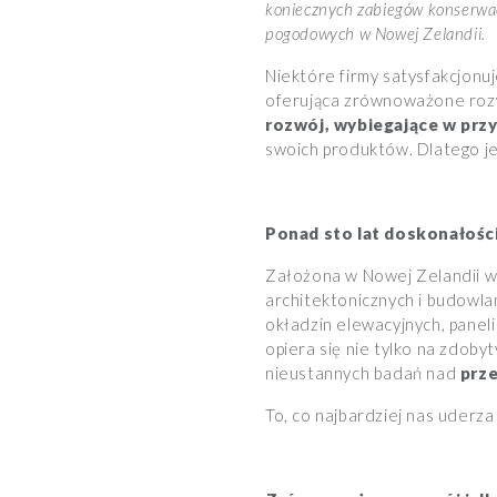
koniecznych zabiegów konserwa
pogodowych w Nowej Zelandii.
Niektóre firmy satysfakcjonuj
oferująca zrównoważone rozwi
rozwój, wybiegające w przys
swoich produktów. Dlatego je
Ponad sto lat doskonałośc
Założona w Nowej Zelandii w
architektonicznych i budowl
okładzin elewacyjnych, paneli
opiera się nie tylko na zdob
nieustannych badań nad
prz
To, co najbardziej nas uderza