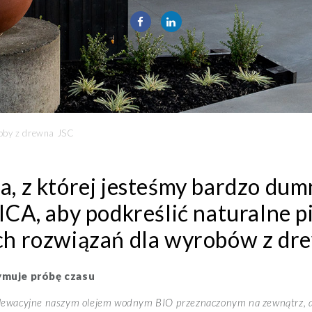
roby z drewna JSC
, z której jesteśmy bardzo dum
ICA, aby podkreślić naturalne p
ch rozwiązań dla wyrobów z dr
ymuje próbę czasu
elewacyjne naszym olejem wodnym BIO przeznaczonym na zewnątrz, a