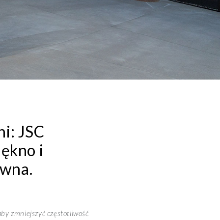
ni: JSC
iękno i
ewna.
by zmniejszyć częstotliwość