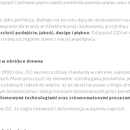
cyjnych i zachować piękno swoich produktów pomimo upływu czasu 
e tylko perfekcja, dlatego rok po roku dążą do doskonałości na 
ązania dla branży architektonicznej i budowlanej, jest jedną z 
złość podejście, jakość, design i piękno
. Od ponad 120 lat 
steśmy szczególnie dumni z naszej współpracy.
i w obróbce drewna
 1900 roku, JSC wyznacza dzisiaj standardy w zakresie najnow
anych. Może poszczycić się niezwykle szeroką gamą produktów,
 ozdobnych i lameli do wnętrz, aż po deski tarasowe z litego dre
ytym doświadczeniu i umiejętnościach doskonalonych przez ponad 
ełomowymi technologiami oraz zrównoważonymi procesami
 w JSC, to ciągła ciekawość i determinacja w dążeniu naprzód.