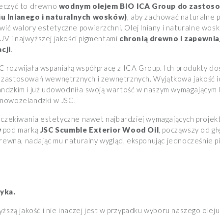
ieczyć to drewno
wodnym olejem BIO ICA Group do zastos
ju lnianego i naturalnych wosków)
, aby zachować naturalne 
wić walory estetyczne powierzchni. Olej lniany i naturalne wos
 UV i najwyższej jakości pigmentami
chronią drewno i zapewnia
cji
.
JSC rozwijała wspaniałą współpracę z ICA Group. Ich produkty d
zastosowań wewnętrznych i zewnętrznych. Wyjątkowa jakość i
dzkim i już udowodniła swoją wartość w naszym wymagającym kl
nowozelandzki w JSC.
oczekiwania estetyczne nawet najbardziej wymagających projek
w
pod marką
JSC Scumble Exterior Wood Oil
, począwszy od gł
drewna, nadając mu naturalny wygląd, eksponując jednocześnie pi
yka.
yższą jakość i nie inaczej jest w przypadku wyboru naszego ole