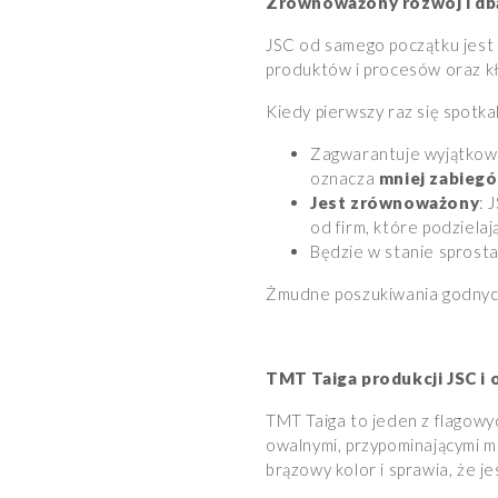
Zrównoważony rozwój i dba
JSC od samego początku jest
produktów i procesów oraz kł
Kiedy pierwszy raz się spotk
Zagwarantuje wyjątkowo
oznacza
mniej zabieg
Jest zrównoważony
: 
od firm, które podzielają
Będzie w stanie sprost
Żmudne poszukiwania godnyc
TMT Taiga produkcji JSC i
TMT Taiga to jeden z flagowy
owalnymi, przypominającymi m
brązowy kolor i sprawia, że ​