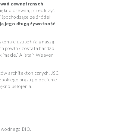
owań zewnętrznych
piękno drewna, przedłużyć
ki (pochodzące ze źródeł
ją jego długą żywotność
oskonale uzupełniają naszą
ch powłok została bardzo
imacie.” Alistair Weaver,
tów architektonicznych. JSC
ębokiego brązu po odcienie
ękno usłojenia.
ju wodnego BIO.