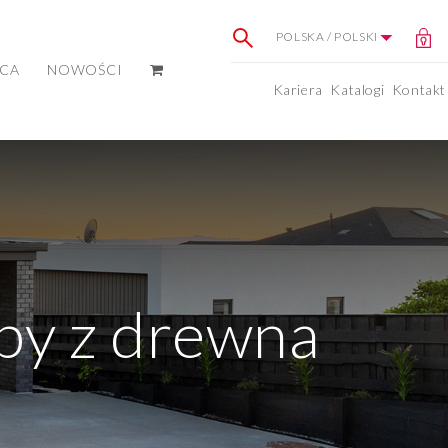
POLSKA / POLSKI
ICA
NOWOŚCI
Kariera
Katalogi
Kontakt
by z drewna