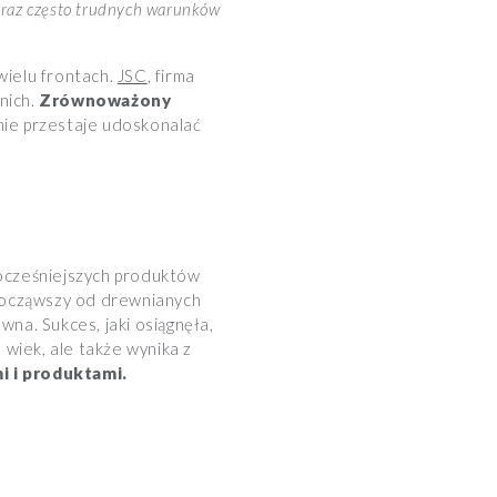
oraz często trudnych warunków
wielu frontach.
JSC
, firma
nich.
Zrównoważony
nie przestaje udoskonalać
ocześniejszych produktów
 począwszy od drewnianych
wna. Sukces, jaki osiągnęła,
wiek, ale także wynika z
 i produktami.