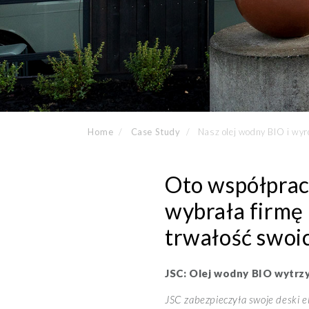
Home
Case Study
Nasz olej wodny BIO i wy
Oto współpraca
wybrała firmę 
trwałość swoi
JSC: Olej wodny BIO wytrz
JSC zabezpieczyła swoje deski 