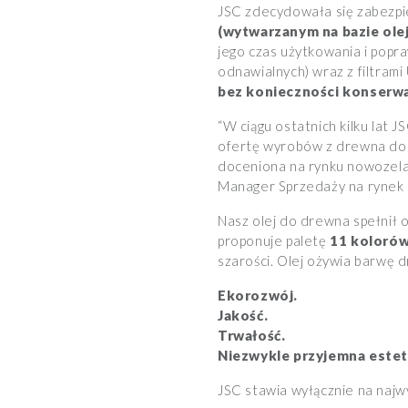
JSC zdecydowała się zabezp
(wytwarzanym na bazie ole
jego czas użytkowania i popra
odnawialnych) wraz z filtrami
bez konieczności konserwa
“W ciągu ostatnich kilku lat 
ofertę wyrobów z drewna do 
doceniona na rynku nowozelan
Manager Sprzedaży na rynek 
Nasz olej do drewna spełnił 
proponuje paletę
11 koloró
szarości. Olej ożywia barwę 
Ekorozwój.
Jakość.
Trwałość.
Niezwykle przyjemna estet
JSC stawia wyłącznie na najw