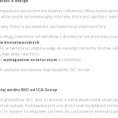
łość o design
 napędzana poczuciem kreatywnej ciekawości. Nieustannie po
adzie nacisk na innowacyjną estetykę, która jest zgodna z naj
aliśmy, firma ta poszukiwała asortymentu produktów który:
 długą żywotność ich wyrobów z drewna (w tym przeznaczonych
ów konserwacyjnych
.
JSC przykłada szczególną wagę do swojego łańcucha dostaw i 
 jego wizję i wartości.
ać
wymaganiom estetycznym
architektów.
h zaufania dostawców doprowadziły JSC do nas.
 olej wodny BIO od ICA Group
ch produktów JSC. Jest to drewno o naturalnym rustykalnym wy
otyle sękami. Poddawane jest ono procesowi modyfikacji termic
​jest to idealne rozwiązanie zarówno do zastosowań wewnątrz po