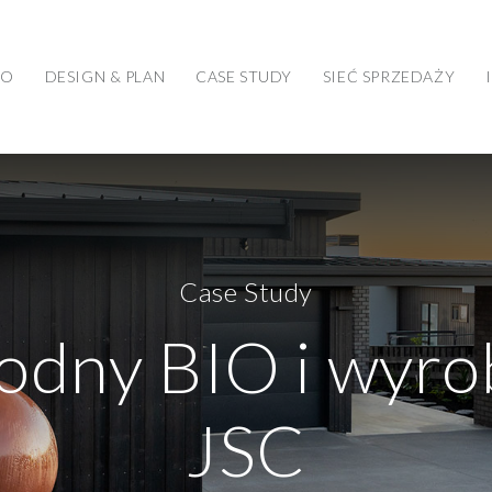
WO
DESIGN & PLAN
CASE STUDY
SIEĆ SPRZEDAŻY
Case Study
wodny BIO i wyro
JSC