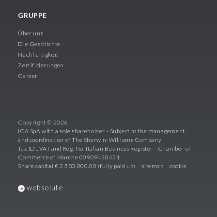
GRUPPE
Über uns
Die Geschichte
Nachhaltigkeit
Zertifizierungen
Career
Copyright © 2026
ICA SpA with a sole shareholder - Subject to the management
and coordination of The Sherwin-Williams Company
Tax ID., VAT and Reg. No. Italian Business Register - Chamber of
Commerce of Marche 00909430431
Share capital € 2,583,000.00 (fully paid up)
sitemap
cookie
websolute