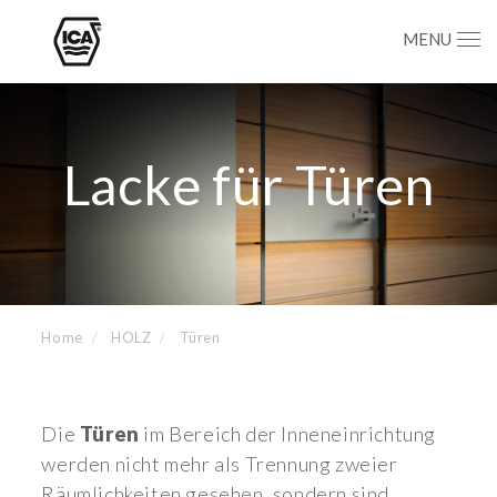
MENU
Lacke für Türen
Home
HOLZ
Türen
Die
Türen
im Bereich der Inneneinrichtung
werden nicht mehr als Trennung zweier
Räumlichkeiten gesehen, sondern sind