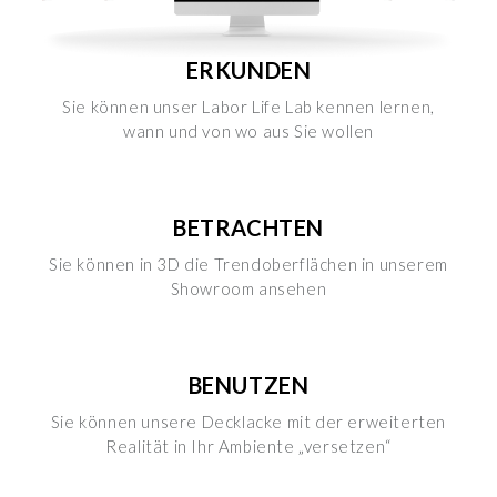
cookie e le terze parti che installano i cookie tramite il
presente sito. Puoi gestire in maniera del tutto autonoma i
cookie tramite la sezione "Cookie Policy - Impostazioni
ERKUNDEN
Cookie", accettando o inibendo l'utilizzo delle diverse
Sie können unser Labor Life Lab kennen lernen,
tipologie di Cookie attive sul nostro sito.
wann und von wo aus Sie wollen
Clicca qui
per visualizzare l’Informativa Privacy.
BETRACHTEN
Sie können in 3D die Trendoberflächen in unserem
Showroom ansehen
BENUTZEN
Sie können unsere Decklacke mit der erweiterten
Realität in Ihr Ambiente „versetzen“