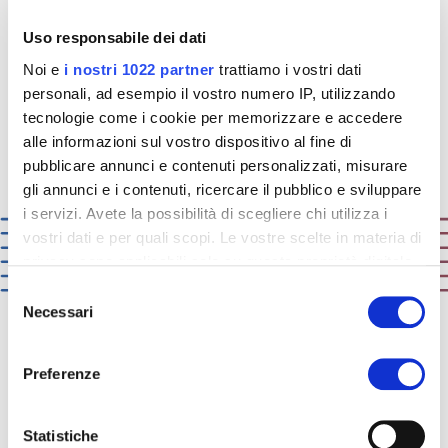
ICA Group hat darüber hinaus spezifische
Lackzyklen für
Schiffseinrichtungen
Uso responsabile dei dati
entwickelt, welche die strengen Tests der
Noi e
i nostri 1022 partner
trattiamo i vostri dati
MED-Richtlinie für Schiffsausrüstung
personali, ad esempio il vostro numero IP, utilizzando
(Europäische Richtlinie 96/98/CE) bestehen.
tecnologie come i cookie per memorizzare e accedere
alle informazioni sul vostro dispositivo al fine di
pubblicare annunci e contenuti personalizzati, misurare
gli annunci e i contenuti, ricercare il pubblico e sviluppare
i servizi. Avete la possibilità di scegliere chi utilizza i
vostri dati e per quali scopi. Le vostre scelte in materia di
privacy sono applicabili solo su questa proprietà digitale
in cui avete effettuato le vostre scelte. È possibile
Selezione
modificare o revocare il proprio consenso in qualsiasi
Necessari
del
momento dalla Dichiarazione sui cookie o facendo clic
consenso
sull'icona di attivazione della privacy.
Preferenze
LERNEN SIE UNSERE PROD
Con il tuo consenso, vorremmo anche:
UKTE MIT
raccogliere informazioni sulla tua posizione
Statistiche