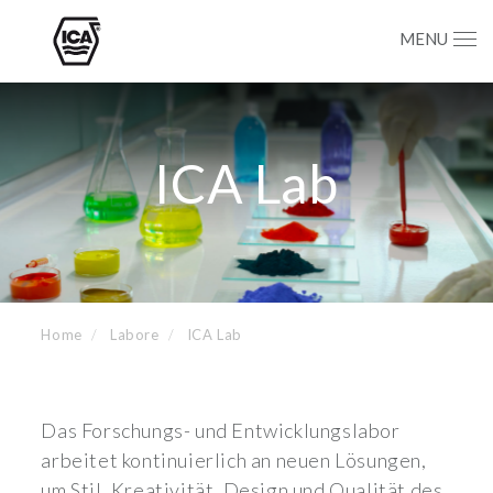
MENU
ICA Lab
Home
Labore
ICA Lab
Das Forschungs- und Entwicklungslabor
arbeitet kontinuierlich an neuen Lösungen,
um Stil, Kreativität, Design und Qualität des