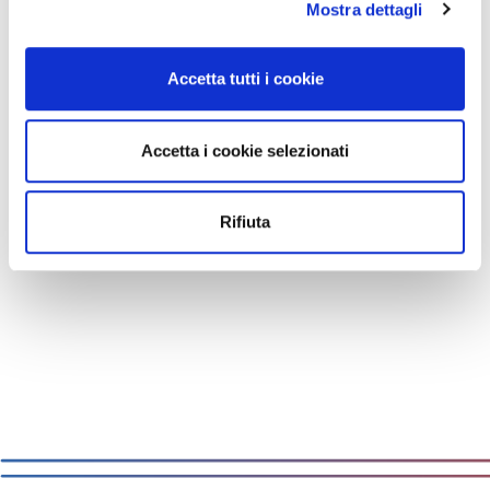
Mostra dettagli
Approfondisci come vengono elaborati i tuoi dati personali
e imposta le tue preferenze nella
sezione dettagli
. Puoi
modificare o ritirare il tuo consenso in qualsiasi momento
Accetta tutti i cookie
dalla Dichiarazione sui cookie.
Utilizziamo i cookie per personalizzare contenuti ed
Accetta i cookie selezionati
annunci, per fornire funzionalità dei social media e per
analizzare il nostro traffico. Condividiamo inoltre
informazioni sul modo in cui utilizzi il nostro sito con i
Rifiuta
nostri partner che si occupano di analisi dei dati web,
pubblicità e social media, i quali potrebbero combinarle
con altre informazioni che hai fornito loro o che hanno
raccolto dal tuo utilizzo dei loro servizi.
Cliccando sul tasto “
Accetta tutti i cookie
” acconsenti
all’utilizzo di tutti i cookie, mentre cliccando su “
Accetta
selezionati
” acconsenti all’installazione dei soli cookie
selezionati nei riquadri sottostanti. Cliccando su “
mostra
i dettagli
” puoi vedere nel dettaglio le finalità dei singoli