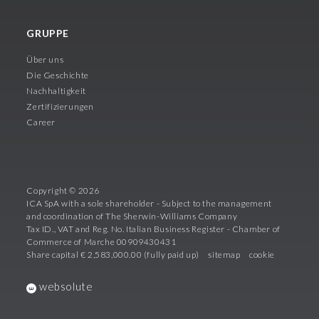
GRUPPE
Über uns
Die Geschichte
Nachhaltigkeit
Zertifizierungen
Career
Copyright © 2026
ICA SpA with a sole shareholder - Subject to the management
and coordination of The Sherwin-Williams Company
Tax ID., VAT and Reg. No. Italian Business Register - Chamber of
Commerce of Marche 00909430431
Share capital € 2,583,000.00 (fully paid up)
sitemap
cookie
websolute