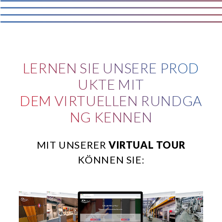
cookie e le terze parti che installano i cookie tramite il
presente sito. Puoi gestire in maniera del tutto autonoma i
cookie tramite la sezione "Cookie Policy - Impostazioni
Cookie", accettando o inibendo l'utilizzo delle diverse
tipologie di Cookie attive sul nostro sito.
LERNEN SIE UNSERE PROD
UKTE MIT
Clicca qui
per visualizzare l’Informativa Privacy.
DEM VIRTUELLEN RUNDGA
NG KENNEN
MIT UNSERER
VIRTUAL TOUR
KÖNNEN SIE: