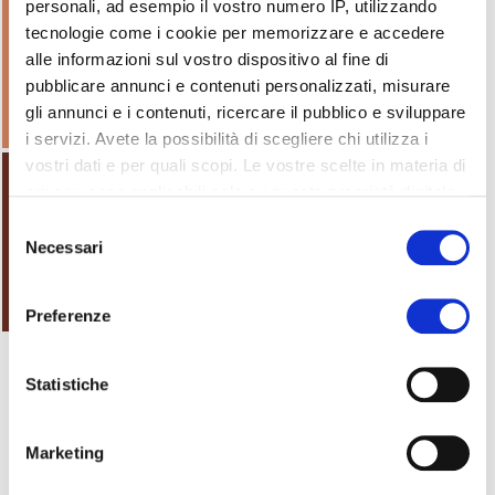
personali, ad esempio il vostro numero IP, utilizzando
tecnologie come i cookie per memorizzare e accedere
alle informazioni sul vostro dispositivo al fine di
pubblicare annunci e contenuti personalizzati, misurare
gli annunci e i contenuti, ricercare il pubblico e sviluppare
i servizi. Avete la possibilità di scegliere chi utilizza i
vostri dati e per quali scopi. Le vostre scelte in materia di
privacy sono applicabili solo su questa proprietà digitale
in cui avete effettuato le vostre scelte. È possibile
Selezione
modificare o revocare il proprio consenso in qualsiasi
Necessari
del
momento dalla Dichiarazione sui cookie o facendo clic
consenso
sull'icona di attivazione della privacy.
Preferenze
Con il tuo consenso, vorremmo anche:
raccogliere informazioni sulla tua posizione
Statistiche
geografica, con un'approssimazione di qualche
metro,
Marketing
Vai al form
Richiedi informazioni
Identificare il tuo dispositivo, scansionandolo
attivamente alla ricerca di caratteristiche specifiche