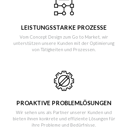
selezionati nei riquadri sottostanti. Cliccando su “
mostra
i dettagli
” puoi vedere nel dettaglio le finalità dei singoli
cookie e le terze parti che installano i cookie tramite il
presente sito. Puoi gestire in maniera del tutto autonoma i
LEISTUNGSSTARKE PROZESSE
cookie tramite la sezione "Cookie Policy - Impostazioni
Cookie", accettando o inibendo l'utilizzo delle diverse
Vom Concept Design zum Go to Market, wir
tipologie di Cookie attive sul nostro sito.
unterstützen unsere Kunden mit der Optimierung
von Tätigkeiten und Prozessen.
Clicca qui
per visualizzare l’Informativa Privacy.
PROAKTIVE PROBLEMLÖSUNGEN
Wir sehen uns als Partner unserer Kunden und
bieten ihnen konkrete und effiziente Lösungen für
ihre Probleme und Bedürfnisse.