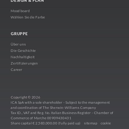
DESIGN & PLAN
Mood board
Wählen Sie die Farbe
GRUPPE
Über uns
Die Geschichte
Nachhaltigkeit
Zertifizierungen
Career
Copyright © 2026
ICA SpA with a sole shareholder - Subject to the management
and coordination of The Sherwin-Williams Company
Tax ID., VAT and Reg. No. Italian Business Register - Chamber of
Commerce of Marche 00909430431
Share capital € 2,583,000.00 (fully paid up)
sitemap
cookie