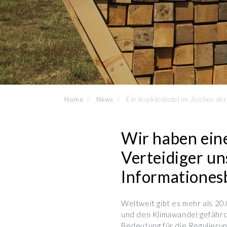
Home
News
Ein Insektenhotel im Zeichen der
Wir haben eine
Verteidiger un
Informationesb
Weltweit gibt es mehr als 20
und den Klimawandel gefährd
Bedeutung für die Regulieru