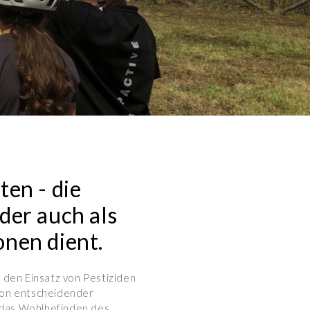
ten - die
der auch als
onen dient.
 den Einsatz von Pestiziden
 von entscheidender
 das Wohlbefinden des