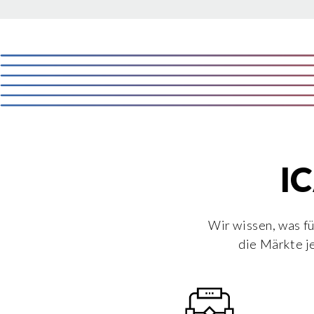
IC
Wir wissen, was f
die Märkte j