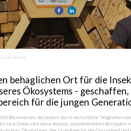
 Nachhaltigkeit
n behaglichen Ort für die Insek
seres Ökosystems - geschaffen, 
ereich für die jungen Generati
.000 Bienenarten, die jedoch durch menschliche Tätigkeiten wie
et sind. Dabei sind diese kleinen, unentbehrlichen Bestäuber
ng unseres Ökosystems, der Grundlage für die Gesundheit und