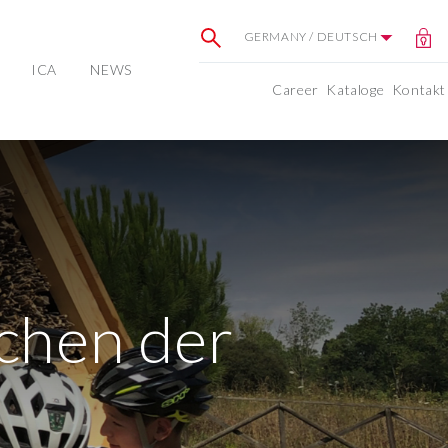
GERMANY / DEUTSCH
ICA
NEWS
Career
Kataloge
Kontakt
ichen der