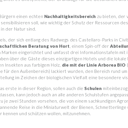
en Bürgern einen echten
Nachhaltigkeitsbereich
zu bieten, der v
sensibilisieren soll, wie wichtig der Schutz der Ressourcen des
in der Natur sind.
ls, der sich entlang des Radwegs des Castellaro-Parks in Civ
schaftlichen Beratung von Hort
, einem Spin-off der
Abteilu
 Marken eingerichtet und umfasst drei Informationstafeln mit
ben über die Gäste dieses einzigartigen Hotels und die lokale
gen Insekten aus farbigem Holz,
die mit der Linie Arborea BIO
e für den Außenbereich) lackiert wurden, den Bereich rund um
tellung im Zeichen der biologischen Vielfalt eine besondere vis
das erste in dieser Region, sollen auch die
Schulen
miteinbezog
lassen, kann jedoch auch an alle anderen Schulstufen angepa
zu je zwei Stunden vorsehen, die von einem sachkundigen Agr
 spannende Reise in die Miniaturwelt der Bienen, Schmetterlinge
wir kennen und schützen wollen, mitzunehmen.