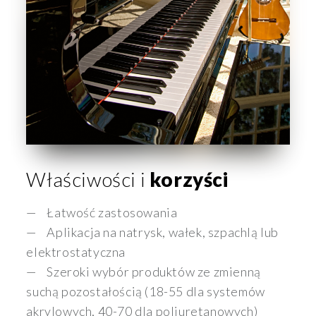
Właściwości i
korzyści
Łatwość zastosowania
Aplikacja na natrysk, wałek, szpachlą lub
elektrostatyczna
Szeroki wybór produktów ze zmienną
suchą pozostałością (18-55 dla systemów
akrylowych, 40-70 dla poliuretanowych)