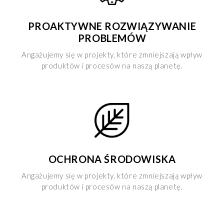
Cookie", accettando o inibendo l'utilizzo delle diverse
tipologie di Cookie attive sul nostro sito.
PROAKTYWNE ROZWIĄZYWANIE
PROBLEMÓW
Clicca qui
per visualizzare l’Informativa Privacy.
Angażujemy się w projekty, które zmniejszają wpływ
produktów i procesów na naszą planetę.
OCHRONA ŚRODOWISKA
Angażujemy się w projekty, które zmniejszają wpływ
produktów i procesów na naszą planetę.