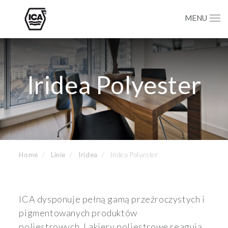
MENU
Iridea Polyester
Home
Linie
Iridea
Iridea Polyester
ICA dysponuje pełną gamą przeźroczystych i
pigmentowanych produktów
poliestrowych. Lakiery poliestrowe reagują