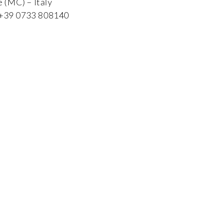
 (MC) – Italy
x +39 0733 808140