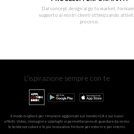
Dal concept design al go to market, fornia
supporto ai nostri clienti ottimizzando attivit
processi.
L'ispirazione sempre con te
Il modo migliore per rimanere aggiornati sul mondo ICA e sui nuovi
effetti. Video, immagini e cataloghi vi permetteranno di guardare da vicino
le tendenze colore e le più innovative finiture per esterni e per interni.