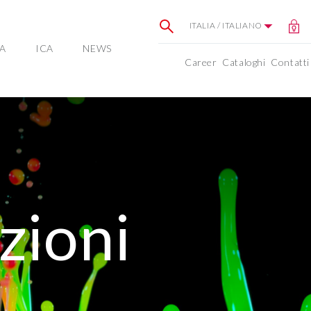
ITALIA / ITALIANO
A
ICA
NEWS
Career
Cataloghi
Contatti
zioni