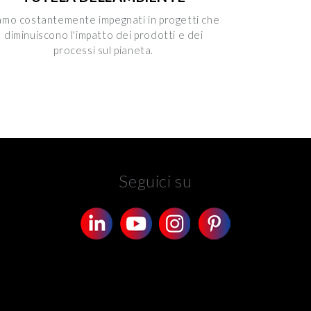
amo costantemente impegnati in progetti che
diminuiscono l'impatto dei prodotti e dei
processi sul pianeta.
Seguici su