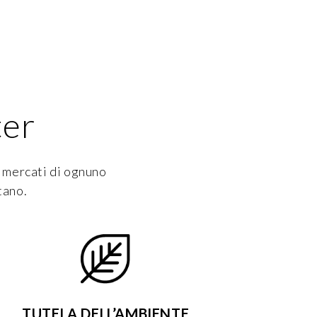
ter
i mercati di ognuno
tano.
TUTELA DELL’AMBIENTE