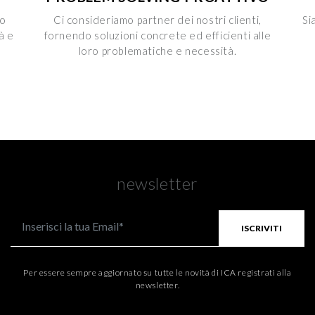
mo
Ci consideriamo partner dei nostri clienti,
Si
à e
fornendo soluzioni concrete ed efficienti alle
loro problematiche e necessità.
newsletter
ISCRIVITI
Per essere sempre aggiornato su tutte le novità di ICA registrati alla
newsletter.