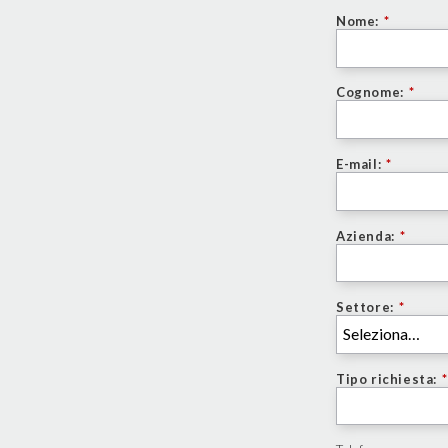
Nome:
*
Cognome:
*
E-mail:
*
Azienda:
*
Settore:
*
Tipo richiesta:
*