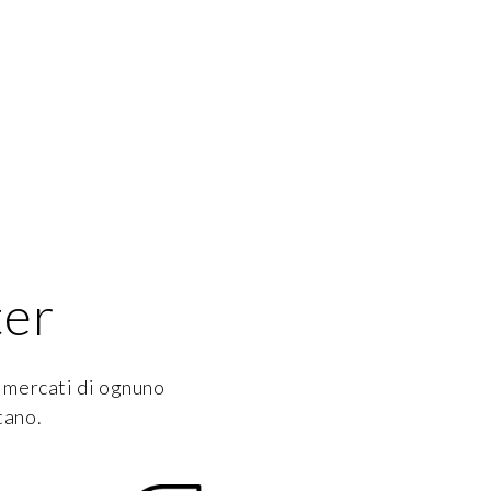
ter
i mercati di ognuno
tano.