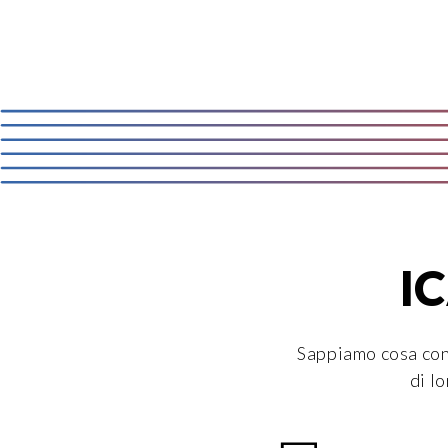
IC
Sappiamo cosa cont
di l