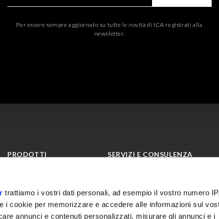
Per essere sempre aggiornato su tutte le novità di ICA registrati alla
newsletter.
PRODOTTI
SERVIZI E CONSULENZA
Vernici per LEGNO
ICA Lab
Vernici per VETRO
LifeLab
r
trattiamo i vostri dati personali, ad esempio il vostro numero IP
Performance Lab
e i cookie per memorizzare e accedere alle informazioni sul vos
ICA Academy
licare annunci e contenuti personalizzati, misurare gli annunci e i