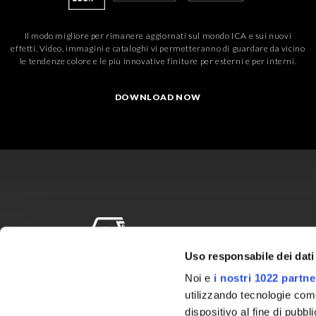
Il modo migliore per rimanere aggiornati sul mondo ICA e sui nuovi
effetti. Video, immagini e cataloghi vi permetteranno di guardare da vicino
le tendenze colore e le più innovative finiture per esterni e per interni.
DOWNLOAD NOW
Uso responsabile dei dati
ICA is a brand of
Noi e
i nostri 1022 partne
The Sherwin-Williams
utilizzando tecnologie com
Company
dispositivo al fine di pubb