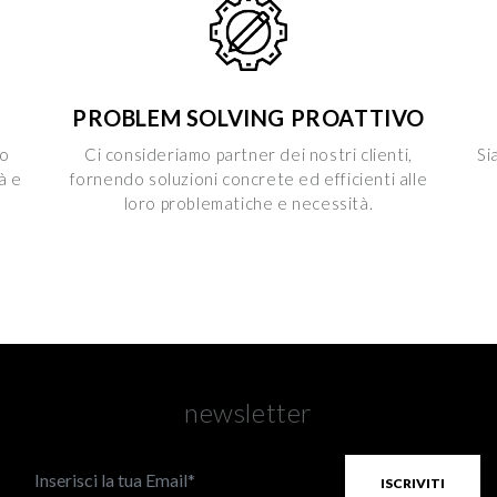
PROBLEM SOLVING PROATTIVO
mo
Ci consideriamo partner dei nostri clienti,
Si
à e
fornendo soluzioni concrete ed efficienti alle
loro problematiche e necessità.
newsletter
ISCRIVITI