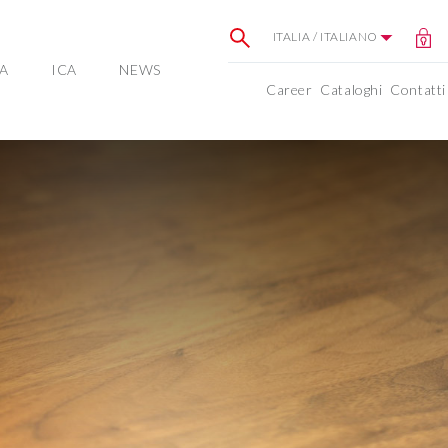
ITALIA / ITALIANO
A
ICA
NEWS
Career
Cataloghi
Contatti