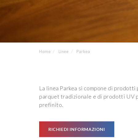
Home
Linee
Parkea
La linea Parkea si compone di prodotti p
parquet tradizionale e di prodotti UV p
prefinito.
RICHIEDI INFORMAZIONI