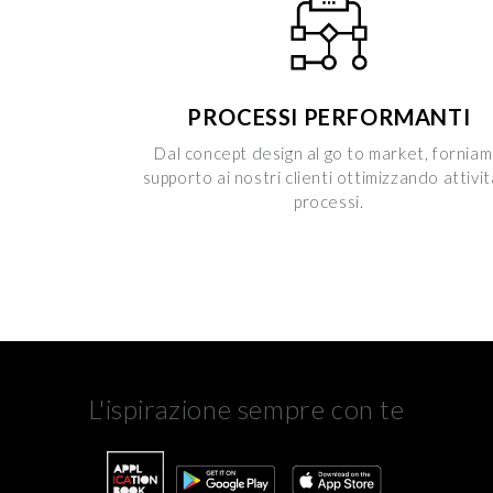
PROCESSI PERFORMANTI
Dal concept design al go to market, fornia
supporto ai nostri clienti ottimizzando attivit
processi.
L'ispirazione sempre con te