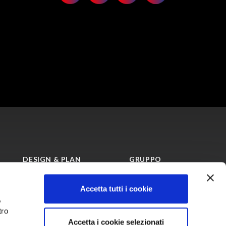
DESIGN & PLAN
GRUPPO
Mood board
Chi siamo
Accetta tutti i cookie
Scegli il colore
La storia
,
Sostenibilità
tro
Certificazioni
Accetta i cookie selezionati
Career