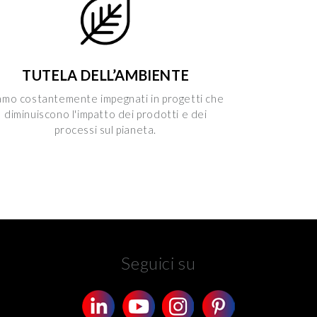
TUTELA DELL’AMBIENTE
amo costantemente impegnati in progetti che
diminuiscono l'impatto dei prodotti e dei
processi sul pianeta.
Seguici su