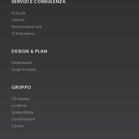
SERVIZI E CONSULENZA
ICA Lab
LifeLab
Performance Lab
ICA Academy
DESIGN & PLAN
Mood board
Scegli il colore
GRUPPO
Chi siamo
La storia
Sostenibilità
Certificazioni
Career