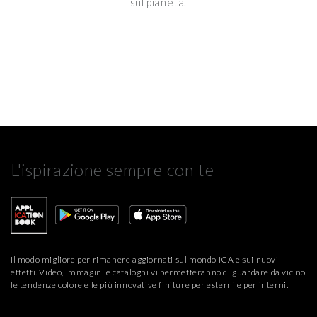
sul pianeta.
Clicca qui
per visualizzare l’Informativa Privacy.
L'ispirazione sempre con te
Il modo migliore per rimanere aggiornati sul mondo ICA e sui nuovi
effetti. Video, immagini e cataloghi vi permetteranno di guardare da vicino
le tendenze colore e le più innovative finiture per esterni e per interni.