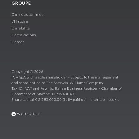
GROUPE
Qui nous sommes
L’Histoire
Durabilité
Certifications
Career
Copyright © 2026
ICA SpA with a sole shareholder - Subject to the management
and coordination of The Sherwin-Williams Company
Tax ID., VAT and Reg. No. Italian Business Register - Chamber of
Commerce of Marche 00909430431
Share capital € 2,583,000.00 (fully paid up)
sitemap
cookie
websolute