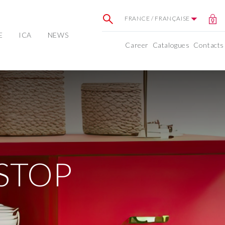
FRANCE / FRANÇAISE
E
ICA
NEWS
Career
Catalogues
Contacts
 STOP