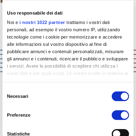
Uso responsabile dei dati
Noi e
i nostri 1022 partner
trattiamo i vostri dati
personali, ad esempio il vostro numero IP, utilizzando
tecnologie come i cookie per memorizzare e accedere
alle informazioni sul vostro dispositivo al fine di
pubblicare annunci e contenuti personalizzati, misurare
gli annunci e i contenuti, ricercare il pubblico e sviluppare
i servizi. Avete la possibilità di scegliere chi utilizza i
vostri dati e per quali scopi. Le vostre scelte in materia di
privacy sono applicabili solo su questa proprietà digitale
in cui avete effettuato le vostre scelte. È possibile
Selezione
modificare o revocare il proprio consenso in qualsiasi
Necessari
del
ICA:
solutions that matter
momento dalla Dichiarazione sui cookie o facendo clic
consenso
sull'icona di attivazione della privacy.
Preferenze
Sabemos lo que cuenta para nuestros
clientes. Conocemos los retos, los
Con il tuo consenso, vorremmo anche:
productos, los mercados de cada uno de
raccogliere informazioni sulla tua posizione
Statistiche