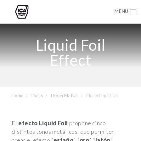
MENU
Liquid Foil
Effect
Home
líneas
Urban Matter
Efecto Liquid Foil
El
efecto Liquid Foil
propone cinco
distintos tonos metálicos, que permiten
crear el efecto “
estaño
”, “
oro
”, “
latón
”,