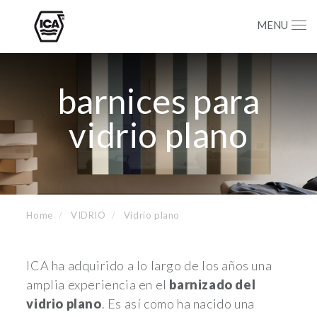
MENU
barnices para
vidrio plano
Home
VIDRIO
Vidrio plano
ICA ha adquirido a lo largo de los años una
amplia experiencia en el
barnizado del
vidrio plano
. Es así como ha nacido una