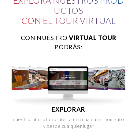
EXPLORA NUESTROS PROD
Cookie", accettando o inibendo l'utilizzo delle diverse
UCTOS
tipologie di Cookie attive sul nostro sito.
CON EL TOUR VIRTUAL
Clicca qui
per visualizzare l’Informativa Privacy.
CON NUESTRO
VIRTUAL TOUR
PODRÁS:
EXPLORAR
nuestro laboratorio Life Lab en cualquier momento
y desde cualquier lugar