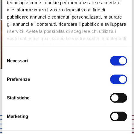
tecnologie come i cookie per memorizzare e accedere
alle informazioni sul vostro dispositivo al fine di
pubblicare annunci e contenuti personalizzati, misurare
gli annunci e i contenuti, ricercare il pubblico e sviluppare
i servizi. Avete la possibilità di scegliere chi utilizza i
vostri dati e per quali scopi. Le vostre scelte in materia di
privacy sono applicabili solo su questa proprietà digitale
in cui avete effettuato le vostre scelte. È possibile
Selezione
modificare o revocare il proprio consenso in qualsiasi
Necessari
del
momento dalla Dichiarazione sui cookie o facendo clic
consenso
sull'icona di attivazione della privacy.
Preferenze
Con il tuo consenso, vorremmo anche:
raccogliere informazioni sulla tua posizione
Statistiche
geografica, con un'approssimazione di qualche
metro,
Marketing
Identificare il tuo dispositivo, scansionandolo
attivamente alla ricerca di caratteristiche specifiche
(impronte digitali).