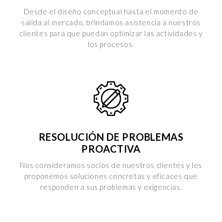
i dettagli
” puoi vedere nel dettaglio le finalità dei singoli
Desde el diseño conceptual hasta el momento de
cookie e le terze parti che installano i cookie tramite il
salida al mercado, brindamos asistencia a nuestros
presente sito. Puoi gestire in maniera del tutto autonoma i
clientes para que puedan optimizar las actividades y
cookie tramite la sezione "Cookie Policy - Impostazioni
los procesos.
Cookie", accettando o inibendo l'utilizzo delle diverse
tipologie di Cookie attive sul nostro sito.
Clicca qui
per visualizzare l’Informativa Privacy.
RESOLUCIÓN DE PROBLEMAS
PROACTIVA
Nos consideramos socios de nuestros clientes y les
proponemos soluciones concretas y eficaces que
responden a sus problemas y exigencias.