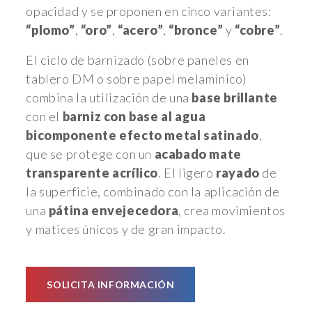
opacidad y se proponen en cinco variantes:
“plomo”
,
“oro”
,
“acero”
,
“bronce”
y
“cobre”
.
El ciclo de barnizado (sobre paneles en
tablero DM o sobre papel melamínico)
combina la utilización de una
base brillante
con el
barniz con base al agua
bicomponente efecto metal satinado
,
que se protege con un
acabado mate
transparente acrílico
. El ligero
rayado
de
la superficie, combinado con la aplicación de
una
pátina envejecedora
, crea movimientos
y matices únicos y de gran impacto.
SOLICITA INFORMACIÓN