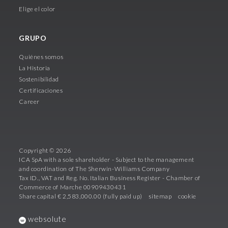
Elige el color
GRUPO
Quiénes somos
La Historia
Sostenibilidad
Certificaciones
Career
Copyright © 2026
ICA SpA with a sole shareholder - Subject to the management
and coordination of The Sherwin-Williams Company
Tax ID., VAT and Reg. No. Italian Business Register - Chamber of
Commerce of Marche 00909430431
Share capital € 2,583,000.00 (fully paid up)
sitemap
cookie
websolute