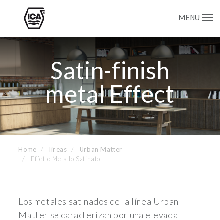
MENU
Satin-finish
metal Effect
Home
líneas
Urban Matter
Effetto Metallo Satinato
Los metales satinados de la línea Urban
Matter se caracterizan por una elevada