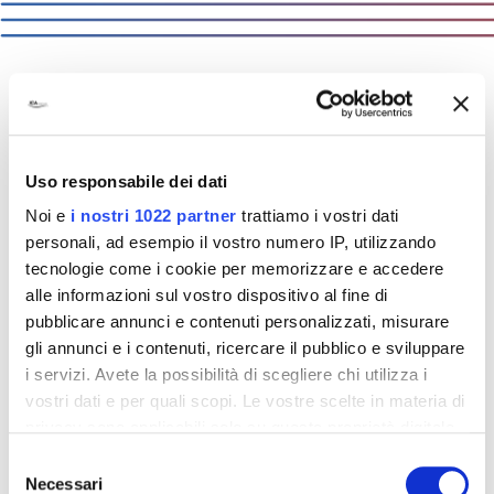
ICA:
solutions that matter
Uso responsabile dei dati
Sabemos lo que cuenta para nuestros
Noi e
i nostri 1022 partner
trattiamo i vostri dati
clientes. Conocemos los retos, los
personali, ad esempio il vostro numero IP, utilizzando
productos, los mercados de cada uno de
tecnologie come i cookie per memorizzare e accedere
ellos. Por eso, proponemos soluciones.
alle informazioni sul vostro dispositivo al fine di
Soluciones que cuentan.
pubblicare annunci e contenuti personalizzati, misurare
gli annunci e i contenuti, ricercare il pubblico e sviluppare
i servizi. Avete la possibilità di scegliere chi utilizza i
vostri dati e per quali scopi. Le vostre scelte in materia di
privacy sono applicabili solo su questa proprietà digitale
in cui avete effettuato le vostre scelte. È possibile
Selezione
modificare o revocare il proprio consenso in qualsiasi
Necessari
del