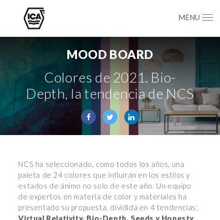
MENU
MOOD BOARD
Colores de 2021. Bio-
Depth, la tendencia de NCS
NCS ha seleccionado, como todos los años, una
paleta de 24 colores que influirán en los estilos y
estados de ánimo no solo de este año. Un equipo
de expertos en materia de color y materiales ha
presentado su propuesta, dividida en 4 tendencias:
Virtual Relativity, Bio-Depth, Seeds y Honesty
.