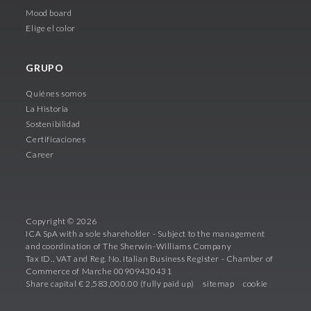
Mood board
Elige el color
GRUPO
Quiénes somos
La Historia
Sostenibilidad
Certificaciones
Career
Copyright © 2026
ICA SpA with a sole shareholder - Subject to the management
and coordination of The Sherwin-Williams Company
Tax ID., VAT and Reg. No. Italian Business Register - Chamber of
Commerce of Marche 00909430431
Share capital € 2,583,000.00 (fully paid up)
sitemap
cookie