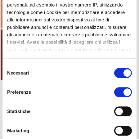
personali, ad esempio il vostro numero IP, utilizzando
tecnologie come i cookie per memorizzare e accedere
alle informazioni sul vostro dispositivo al fine di
pubblicare annunci e contenuti personalizzati, misurare
gli annunci e i contenuti, ricercare il pubblico e sviluppare
i servizi. Avete la possibilità di scegliere chi utilizza i
vostri dati e per quali scopi. Le vostre scelte in materia di
privacy sono applicabili solo su questa proprietà digitale
in cui avete effettuato le vostre scelte. È possibile
Selezione
modificare o revocare il proprio consenso in qualsiasi
Necessari
del
momento dalla Dichiarazione sui cookie o facendo clic
consenso
sull'icona di attivazione della privacy.
Preferenze
Con il tuo consenso, vorremmo anche:
raccogliere informazioni sulla tua posizione
Statistiche
Vai al form
Richiedi informazioni
geografica, con un'approssimazione di qualche
metro,
Marketing
Identificare il tuo dispositivo, scansionandolo