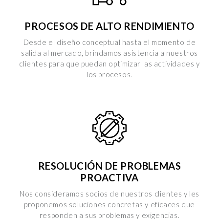
selezionati nei riquadri sottostanti. Cliccando su “
mostra
i dettagli
” puoi vedere nel dettaglio le finalità dei singoli
PROCESOS DE ALTO RENDIMIENTO
cookie e le terze parti che installano i cookie tramite il
Desde el diseño conceptual hasta el momento de
presente sito. Puoi gestire in maniera del tutto autonoma i
salida al mercado, brindamos asistencia a nuestros
cookie tramite la sezione "Cookie Policy - Impostazioni
clientes para que puedan optimizar las actividades y
Cookie", accettando o inibendo l'utilizzo delle diverse
los procesos.
tipologie di Cookie attive sul nostro sito.
Clicca qui
per visualizzare l’Informativa Privacy.
RESOLUCIÓN DE PROBLEMAS
PROACTIVA
Nos consideramos socios de nuestros clientes y les
proponemos soluciones concretas y eficaces que
responden a sus problemas y exigencias.