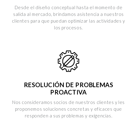
i dettagli
” puoi vedere nel dettaglio le finalità dei singoli
Desde el diseño conceptual hasta el momento de
cookie e le terze parti che installano i cookie tramite il
salida al mercado, brindamos asistencia a nuestros
presente sito. Puoi gestire in maniera del tutto autonoma i
clientes para que puedan optimizar las actividades y
cookie tramite la sezione "Cookie Policy - Impostazioni
los procesos.
Cookie", accettando o inibendo l'utilizzo delle diverse
tipologie di Cookie attive sul nostro sito.
Clicca qui
per visualizzare l’Informativa Privacy.
RESOLUCIÓN DE PROBLEMAS
PROACTIVA
Nos consideramos socios de nuestros clientes y les
proponemos soluciones concretas y eficaces que
responden a sus problemas y exigencias.