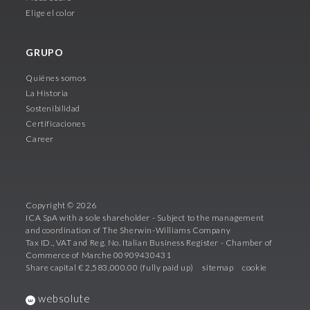
Elige el color
GRUPO
Quiénes somos
La Historia
Sostenibilidad
Certificaciones
Career
Copyright © 2026
ICA SpA with a sole shareholder - Subject to the management
and coordination of The Sherwin-Williams Company
Tax ID., VAT and Reg. No. Italian Business Register - Chamber of
Commerce of Marche 00909430431
Share capital € 2,583,000.00 (fully paid up)
sitemap
cookie
websolute