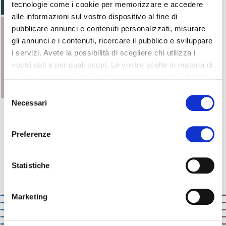
tecnologie come i cookie per memorizzare e accedere
alle informazioni sul vostro dispositivo al fine di
pubblicare annunci e contenuti personalizzati, misurare
gli annunci e i contenuti, ricercare il pubblico e sviluppare
i servizi. Avete la possibilità di scegliere chi utilizza i
vostri dati e per quali scopi. Le vostre scelte in materia di
privacy sono applicabili solo su questa proprietà digitale
in cui avete effettuato le vostre scelte. È possibile
Selezione
modificare o revocare il proprio consenso in qualsiasi
Necessari
del
momento dalla Dichiarazione sui cookie o facendo clic
consenso
sull'icona di attivazione della privacy.
Preferenze
Con il tuo consenso, vorremmo anche:
Vai al form
Richiedi informazioni
raccogliere informazioni sulla tua posizione
Statistiche
geografica, con un'approssimazione di qualche
metro,
Marketing
Identificare il tuo dispositivo, scansionandolo
attivamente alla ricerca di caratteristiche specifiche
(impronte digitali).