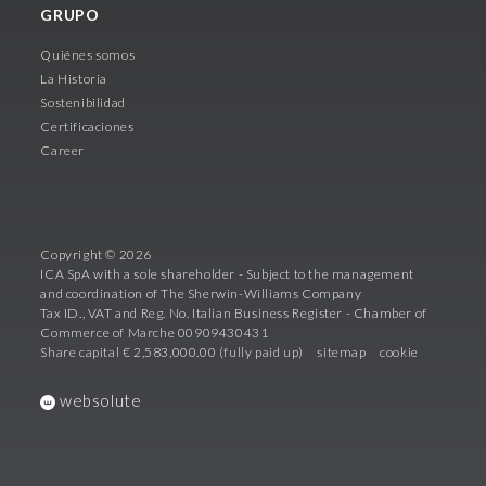
GRUPO
Quiénes somos
La Historia
Sostenibilidad
Certificaciones
Career
Copyright © 2026
ICA SpA with a sole shareholder - Subject to the management
and coordination of The Sherwin-Williams Company
Tax ID., VAT and Reg. No. Italian Business Register - Chamber of
Commerce of Marche 00909430431
Share capital € 2,583,000.00 (fully paid up)
sitemap
cookie
websolute