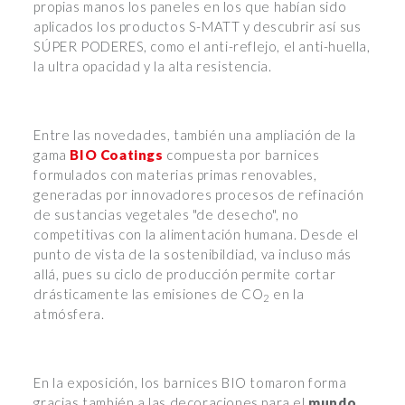
propias manos los paneles en los que habían sido
aplicados los productos S-MATT y descubrir así sus
SÚPER PODERES, como el anti-reflejo, el anti-huella,
la ultra opacidad y la alta resistencia.
Entre las novedades, también una ampliación de la
gama
BIO Coatings
compuesta por barnices
formulados con materias primas renovables,
generadas por innovadores procesos de refinación
de sustancias vegetales "de desecho", no
competitivas con la alimentación humana. Desde el
punto de vista de la sostenibildiad, va incluso más
allá, pues su ciclo de producción permite cortar
drásticamente las emisiones de CO
en la
2
atmósfera.
En la exposición, los barnices BIO tomaron forma
gracias también a las decoraciones para el
mundo