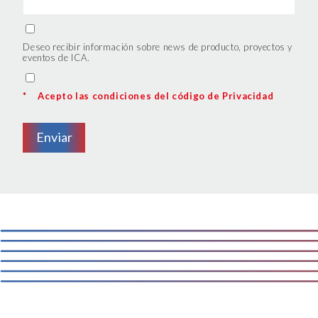
cookie e le terze parti che installano i cookie tramite il
presente sito. Puoi gestire in maniera del tutto autonoma i
cookie tramite la sezione "Cookie Policy - Impostazioni
Deseo recibir información sobre news de producto, proyectos y
Cookie", accettando o inibendo l'utilizzo delle diverse
eventos de ICA.
tipologie di Cookie attive sul nostro sito.
*
Acepto las condiciones del código de Privacidad
Clicca qui
per visualizzare l’Informativa Privacy.
Enviar