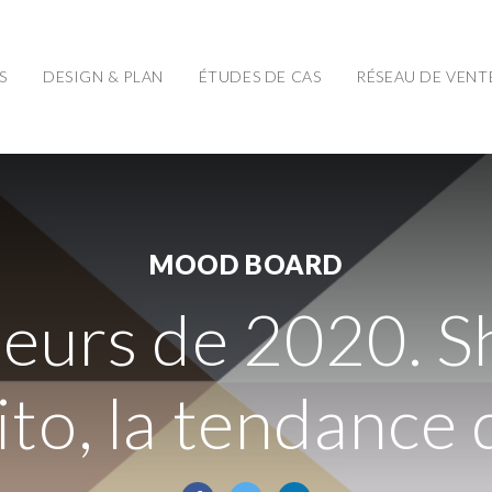
S
DESIGN & PLAN
ÉTUDES DE CAS
RÉSEAU DE VENT
MOOD BOARD
leurs de 2020. S
ito, la tendance