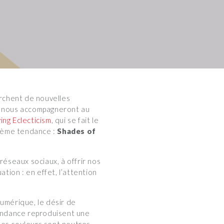
rchent de nouvelles
ui nous accompagneront au
ing Eclecticism
, qui se fait le
xième tendance :
Shades of
éseaux sociaux, à offrir nos
ion : en effet, l’attention
numérique, le désir de
tendance reproduisent une