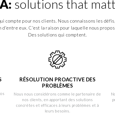
A:
solutions that mat
ui compte pour nos clients. Nous connaissons les défis, 
 d'entre eux. C'est la raison pour laquelle nous propos
Des solutions qui comptent.
S
RÉSOLUTION PROACTIVE DES
PROBLÈMES
nos
Nous nous considérons comme le partenaire de
N
nos clients, en apportant des solutions
p
concrètes et efficaces à leurs problèmes et à
leurs besoins.