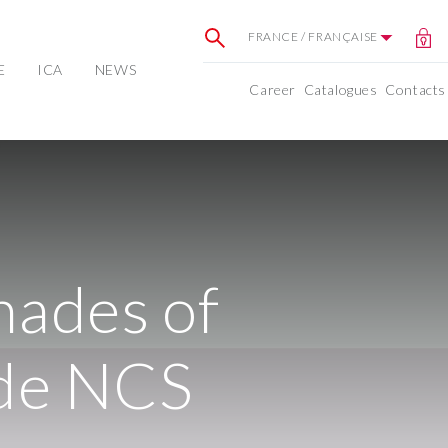
FRANCE / FRANÇAISE
E
ICA
NEWS
Career
Catalogues
Contacts
hades of
 de NCS