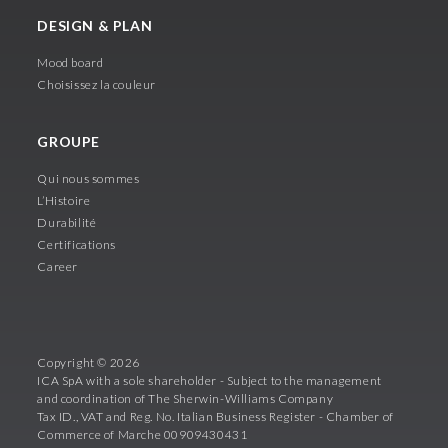
DESIGN & PLAN
Mood board
Choisissez la couleur
GROUPE
Qui nous sommes
L’Histoire
Durabilité
Certifications
Career
Copyright © 2026
ICA SpA with a sole shareholder - Subject to the management
and coordination of The Sherwin-Williams Company
Tax ID., VAT and Reg. No. Italian Business Register - Chamber of
Commerce of Marche 00909430431