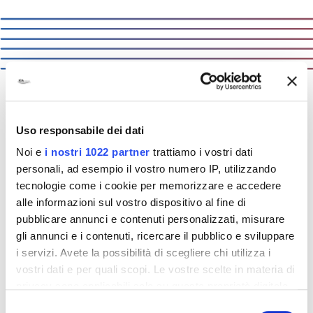
ICA:
solutions that matter
Uso responsabile dei dati
Noi e
i nostri 1022 partner
trattiamo i vostri dati
personali, ad esempio il vostro numero IP, utilizzando
Nous savons ce qui compte pour nos clients.
tecnologie come i cookie per memorizzare e accedere
Nous connaissons les défis, les produits, les
alle informazioni sul vostro dispositivo al fine di
marchés de chacun d'entre eux. C'est la
pubblicare annunci e contenuti personalizzati, misurare
raison pour laquelle nous proposons des
gli annunci e i contenuti, ricercare il pubblico e sviluppare
solutions. Des solutions qui comptent.
i servizi. Avete la possibilità di scegliere chi utilizza i
vostri dati e per quali scopi. Le vostre scelte in materia di
privacy sono applicabili solo su questa proprietà digitale
in cui avete effettuato le vostre scelte. È possibile
Selezione