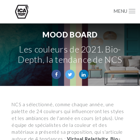
MENU
MOOD BOARD
Les couleurs de 2021. Bio-
Depth, la tendance de NCS
NCS a sélectionné, comme chaque année, une
palette de 24 couleurs qui influenceront les styles
et les ambiances de l'année en cours (et plus). Une
équipe de spécialistes de la couleur et des
matériaux a présenté sa proposition, qui s'articule
autour de 4 tendances :
Virtual Relativity
,
Bio-