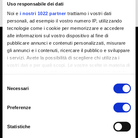
Uso responsabile dei dati
Noi e
i nostri 1022 partner
trattiamo i vostri dati
personali, ad esempio il vostro numero IP, utilizzando
tecnologie come i cookie per memorizzare e accedere
alle informazioni sul vostro dispositivo al fine di
pubblicare annunci e contenuti personalizzati, misurare
application book
gli annunci e i contenuti, ricercare il pubblico e sviluppare
i servizi. Avete la possibilità di scegliere chi utilizza i
vostri dati e per quali scopi. Le vostre scelte in materia di
privacy sono applicabili solo su questa proprietà digitale
in cui avete effettuato le vostre scelte. È possibile
Selezione
La meilleure façon d’être informé sur le monde ICA et sur les nouveaux
modificare o revocare il proprio consenso in qualsiasi
Necessari
del
effets. Les vidéos, les images et les catalogues vous permettront de
momento dalla Dichiarazione sui cookie o facendo clic
découvrir les tendances couleurs et les finitions les plus innovantes pour
consenso
l’extérieur et l’intérieur.
sull'icona di attivazione della privacy.
Preferenze
Con il tuo consenso, vorremmo anche:
DOWNLOAD NOW
raccogliere informazioni sulla tua posizione
Statistiche
geografica, con un'approssimazione di qualche