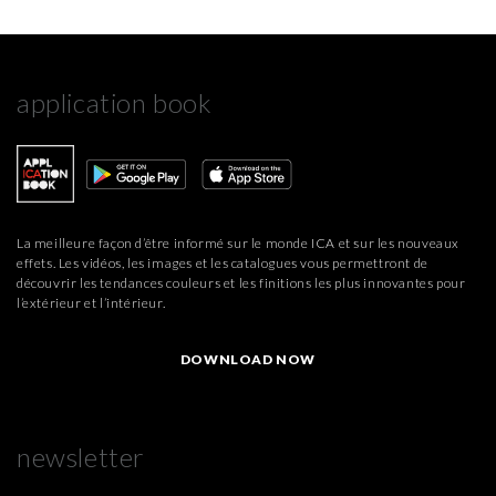
selezionati
” acconsenti all’installazione dei soli cookie
selezionati nei riquadri sottostanti. Cliccando su “
mostra
i dettagli
” puoi vedere nel dettaglio le finalità dei singoli
application book
cookie e le terze parti che installano i cookie tramite il
presente sito. Puoi gestire in maniera del tutto autonoma i
cookie tramite la sezione "Cookie Policy - Impostazioni
Cookie", accettando o inibendo l'utilizzo delle diverse
tipologie di Cookie attive sul nostro sito.
La meilleure façon d’être informé sur le monde ICA et sur les nouveaux
Clicca qui
per visualizzare l’Informativa Privacy.
effets. Les vidéos, les images et les catalogues vous permettront de
découvrir les tendances couleurs et les finitions les plus innovantes pour
l’extérieur et l’intérieur.
DOWNLOAD NOW
newsletter