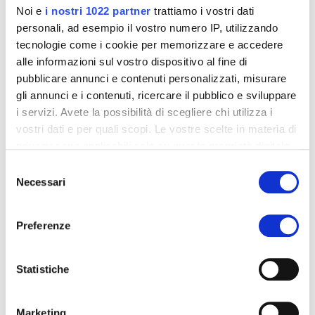
Noi e
i nostri 1022 partner
trattiamo i vostri dati
personali, ad esempio il vostro numero IP, utilizzando
tecnologie come i cookie per memorizzare e accedere
alle informazioni sul vostro dispositivo al fine di
pubblicare annunci e contenuti personalizzati, misurare
DES PROCÉDÉS PERFORMANTS
gli annunci e i contenuti, ricercare il pubblico e sviluppare
De l'étude d'avant-projet à la mise sur le marché,
i servizi. Avete la possibilità di scegliere chi utilizza i
nous fournissons une assistance à nos clients en
vostri dati e per quali scopi. Le vostre scelte in materia di
optimisant les activités et les procédés.
privacy sono applicabili solo su questa proprietà digitale
in cui avete effettuato le vostre scelte. È possibile
Selezione
modificare o revocare il proprio consenso in qualsiasi
Necessari
del
momento dalla Dichiarazione sui cookie o facendo clic
consenso
sull'icona di attivazione della privacy.
Preferenze
Con il tuo consenso, vorremmo anche:
raccogliere informazioni sulla tua posizione
Statistiche
RÉSOLUTION PROACTIVE DES
geografica, con un'approssimazione di qualche
PROBLÈMES
metro,
Nous nous considérons comme le partenaire de nos
Marketing