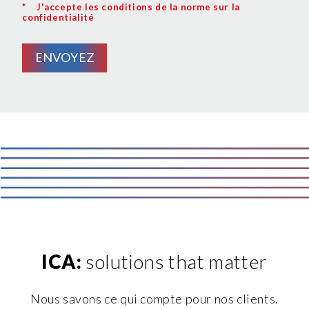
Cookie", accettando o inibendo l'utilizzo delle diverse
*
J'accepte les conditions de la norme sur la
confidentialité
tipologie di Cookie attive sul nostro sito.
Clicca qui
per visualizzare l’Informativa Privacy.
ENVOYEZ
ICA:
solutions that matter
Nous savons ce qui compte pour nos clients.