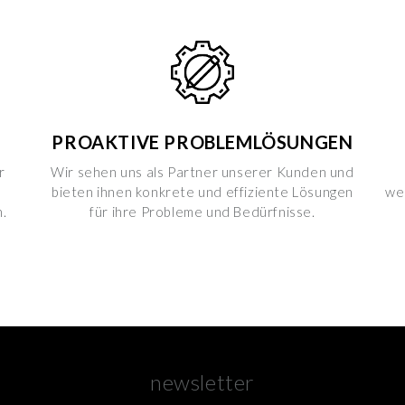
E
PROAKTIVE PROBLEMLÖSUNGEN
r
Wir sehen uns als Partner unserer Kunden und
bieten ihnen konkrete und effiziente Lösungen
we
.
für ihre Probleme und Bedürfnisse.
newsletter