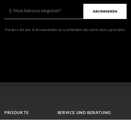
ABONNIEREN
Fordern Sie den ICA Newsletter an und bleiben Sie somit stets up-to-date.
PRODUKTE
SERVICE UND BERATUNG
Lacke für Holz
ICA Lab
Lacke für Glas
LifeLab